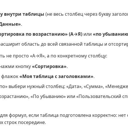
у внутри таблицы
(не весь столбец через букву заголов
Данные»
.
ортировка по возрастанию» (А→Я)
или
«по убыванию
расширит область до всей связанной таблицы и отсорти
ть не просто «А→Я», а по конкретному столбцу:
 нажми кнопку
«Сортировка»
.
н флажок
«Моя таблица с заголовками»
.
по» выбери нужный столбец: «Дата», «Сумма», «Менеджер
озрастанию», «По убыванию» или «Пользовательский сп
 для формул, если таблица подготовлена корректно: нет
х строк посередине.