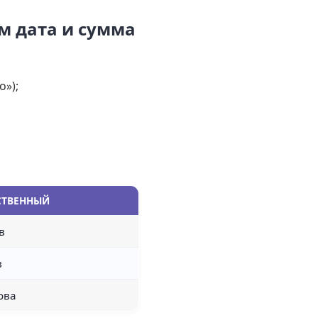
м дата и сумма
о»);
СТВЕННЫЙ
в
в
ова