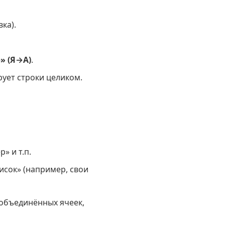
ка).
» (Я→А)
.
рует строки целиком.
» и т.п.
исок» (например, свои
 объединённых ячеек,