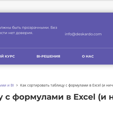
лжны быть прозрачными. Без
сти нет доверия.
info@deskardo.com
Й КУРС
BI-РЕШЕНИЯ
О НАС
ыми и BI
Как сортировать таблицу с формулами в Excel (и нич
 с формулами в Excel (и 