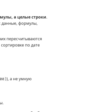
рмулы, а целые строки
.
: данные, формулы,
 них пересчитываются
и сортировке по дате
), а не умную
00)
ы.