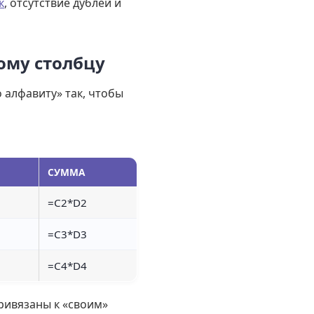
к
, отсутствие дублей и
ому столбцу
 алфавиту» так, чтобы
СУММА
=C2*D2
=C3*D3
=C4*D4
ривязаны к «своим»