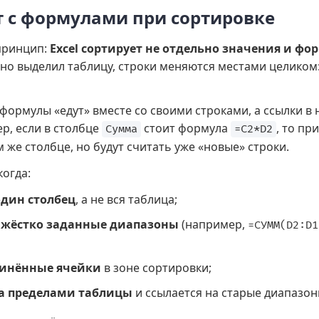
т с формулами при сортировке
принцип:
Excel сортирует не отдельно значения и фо
льно выделил таблицу, строки меняются местами целиком
формулы «едут» вместе со своими строками, а ссылки в
р, если в столбце
стоит формула
, то пр
Сумма
=C2*D2
 же столбце, но будут считать уже «новые» строки.
огда:
один столбец
, а не вся таблица;
т
жёстко заданные диапазоны
(например,
=СУММ(D2:D1
инённые ячейки
в зоне сортировки;
а пределами таблицы
и ссылается на старые диапазон