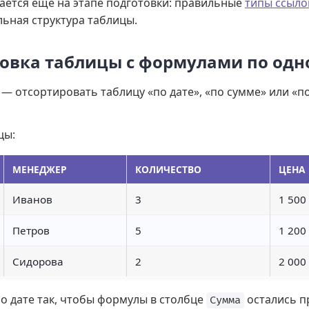
ается ещё на этапе подготовки: правильные
типы ссыло
льная структура таблицы.
ровка таблицы с формулами по одн
— отсортировать таблицу «по дате», «по сумме» или «по
цы:
МЕНЕДЖЕР
КОЛИЧЕСТВО
ЦЕНА
Иванов
3
1 500
Петров
5
1 200
Сидорова
2
2 000
по дате так, чтобы формулы в столбце
остались п
Сумма