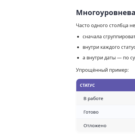
Многоуровневая
Часто одного столбца н
сначала сгруппироват
внутри каждого статус
а внутри даты — по с
Упрощённый пример:
СТАТУС
В работе
Готово
Отложено