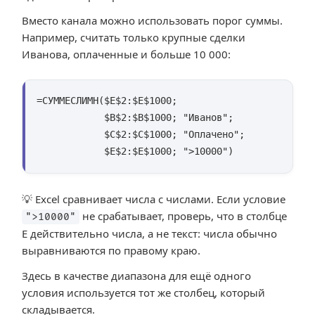
Вместо канала можно использовать порог суммы.
Например, считать только крупные сделки
Иванова, оплаченные и больше 10 000:
=СУММЕСЛИМН($E$2:$E$1000;

            $B$2:$B$1000; "Иванов";

            $C$2:$C$1000; "Оплачено";

            $E$2:$E$1000; ">10000")
💡 Excel сравнивает числа с числами. Если условие
не срабатывает, проверь, что в столбце
">10000"
E действительно числа, а не текст: числа обычно
выравниваются по правому краю.
Здесь в качестве диапазона для ещё одного
условия используется тот же столбец, который
складывается.