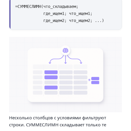
=СУММЕСЛИМН(что_складываем;

            где_ищем1; что_ищем1;

            где_ищем2; что_ищем2; ...)
Несколько столбцов с условиями фильтруют
строки. СУММЕСЛИМН складывает только те