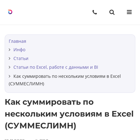
Назад
Назад
Назад
Курсы
О нас
Статьи
Excel с уверенностью, шаг за
О компании
Строки в Excel
Главная
шагом
Инфо
Вопрос-ответ
Столбцы в Excel
Статьи
Мини-курсы по Excel
Статьи по Excel, работе с данными и BI
Ячейки в Excel
Как суммировать по нескольким условиям в Excel
(СУММЕСЛИМН)
Таблицы в Excel
Как суммировать по
BI-инструменты: от данных к
решению
нескольким условиям в Excel
(СУММЕСЛИМН)
Excel без границ