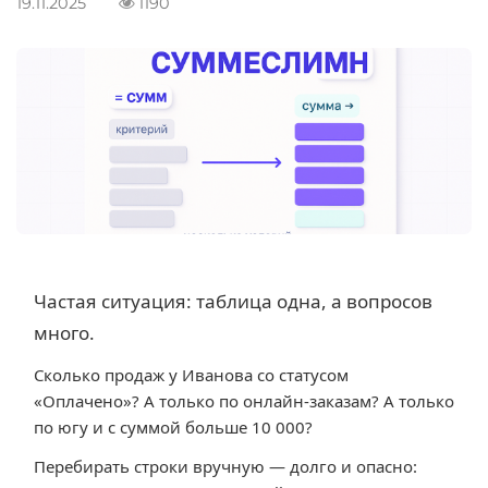
19.11.2025
1190
Excel с уверенностью:
практика
Формулы в excel
Частая ситуация: таблица одна, а вопросов
много.
Сколько продаж у Иванова со статусом
«Оплачено»? А только по онлайн-заказам? А только
по югу и с суммой больше 10 000?
Перебирать строки вручную — долго и опасно: