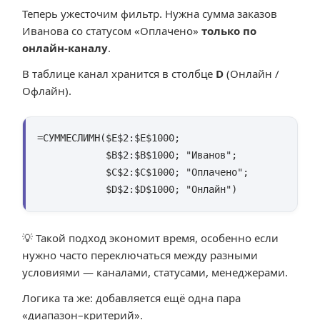
Теперь ужесточим фильтр. Нужна сумма заказов
Иванова со статусом «Оплачено»
только по
онлайн-каналу
.
В таблице канал хранится в столбце
D
(Онлайн /
Офлайн).
=СУММЕСЛИМН($E$2:$E$1000;

            $B$2:$B$1000; "Иванов";

            $C$2:$C$1000; "Оплачено";

            $D$2:$D$1000; "Онлайн")
💡 Такой подход экономит время, особенно если
нужно часто переключаться между разными
условиями — каналами, статусами, менеджерами.
Логика та же: добавляется ещё одна пара
«диапазон–критерий».