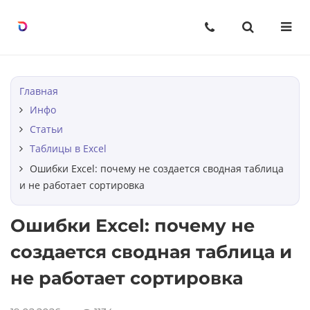
Назад
Назад
Назад
Курсы
О нас
Статьи
Excel с уверенностью, шаг за
О компании
Строки в Excel
Главная
шагом
Инфо
Вопрос-ответ
Столбцы в Excel
Статьи
Мини-курсы по Excel
Таблицы в Excel
Ячейки в Excel
Ошибки Excel: почему не создается сводная таблица
и не работает сортировка
Таблицы в Excel
Ошибки Excel: почему не
BI-инструменты: от данных к
решению
создается сводная таблица и
не работает сортировка
Excel без границ