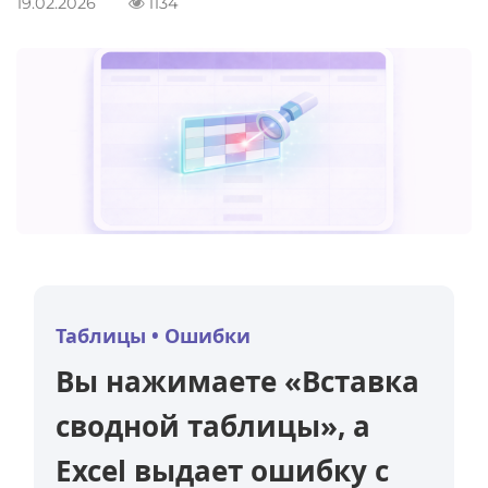
19.02.2026
1134
Excel с уверенностью:
практика
Формулы в excel
Таблицы • Ошибки
Вы нажимаете «Вставка
сводной таблицы», а
Excel выдает ошибку с