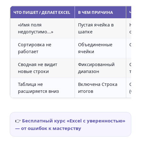
ЧТО ПИШЕТ / ДЕЛАЕТ EXCEL
В ЧЕМ ПРИЧИНА
ЧТО 
«Имя поля
Пустая ячейка в
Напи
недопустимо...»
шапке
стол
Сортировка не
Объединенные
Снят
работает
ячейки
Сводная не видит
Фиксированный
Сдела
новые строки
диапазон
табл
Таблица не
Включена Строка
Откл
расширяется вниз
итогов
(Ctrl
👉
Бесплатный курс «Excel с уверенностью»
— от ошибок к мастерству