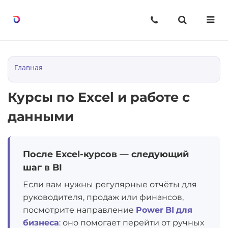
Назад
Назад
Назад
Курсы
О нас
Статьи
Excel с уверенностью, шаг за
О компании
Строки в Excel
Главная
шагом
Вопрос-ответ
Столбцы в Excel
Курсы по Excel и работе с
Мини-курсы по Excel
данными
Ячейки в Excel
Таблицы в Excel
После Excel-курсов — следующий
шаг в BI
BI-инструменты: от данных к
решению
Если вам нужны регулярные отчёты для
руководителя, продаж или финансов,
Excel без границ
посмотрите направление
Power BI для
бизнеса
: оно помогает перейти от ручных