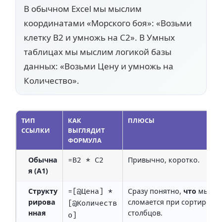
В обычном Excel мы мыслим
координатами «Морского боя»:
«Возьми
клетку B2 и умножь на C2»
. В Умных
таблицах мы мыслим логикой базы
данных:
«Возьми Цену и умножь на
Количество»
.
ТИП
КАК
ПЛЮСЫ
ССЫЛКИ
ВЫГЛЯДИТ
ФОРМУЛА
Обычна
Привычно, коротко.
=B2 * C2
я (A1)
Структу
Сразу понятно,
что
мы счи
=[@Цена] * 
рирова
сломается при сортировк
[@Количеств
нная
столбцов.
о]