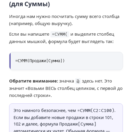
(для Суммы)
Иногда нам нужно посчитать сумму всего столбца
(например, общую выручку).
Если вы напишете
и выделите столбец
=СУММ(
данных мышкой, формула будет выглядеть так:
=СУММ(Продажи[Сумма])
Обратите внимание:
значка
здесь нет. Это
@
значит
«Возьми ВЕСЬ столбец целиком, с первой до
последней строки»
.
Это намного безопаснее, чем
.
=СУММ(C2:C100)
Если вы добавите новые продажи в строки 101,
102 и далее, формула
Продажи[Сумма]
автоматически их учтет. Обычная формула —