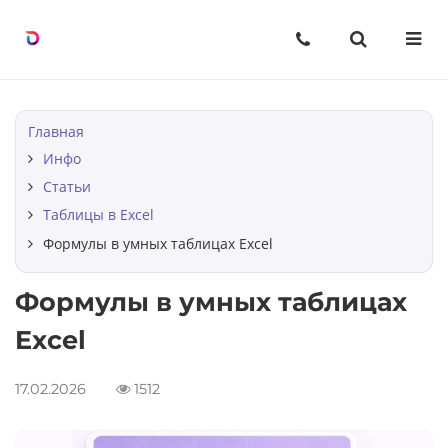
Назад
Назад
Назад
Курсы
О нас
Статьи
Excel с уверенностью, шаг за
О компании
Строки в Excel
Главная
шагом
Инфо
Вопрос-ответ
Столбцы в Excel
Статьи
Мини-курсы по Excel
Таблицы в Excel
Ячейки в Excel
Формулы в умных таблицах Excel
Таблицы в Excel
Формулы в умных таблицах
BI-инструменты: от данных к
Excel
решению
17.02.2026
1512
Excel без границ