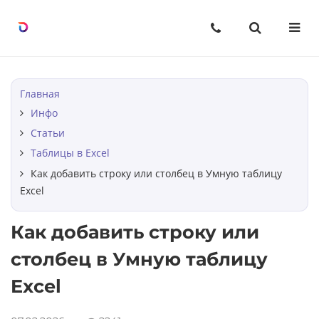
Назад
Назад
Назад
Курсы
О нас
Статьи
Excel с уверенностью, шаг за
О компании
Строки в Excel
Главная
шагом
Инфо
Вопрос-ответ
Столбцы в Excel
Статьи
Мини-курсы по Excel
Таблицы в Excel
Ячейки в Excel
Как добавить строку или столбец в Умную таблицу
Excel
Таблицы в Excel
Как добавить строку или
BI-инструменты: от данных к
решению
столбец в Умную таблицу
Excel
Excel без границ