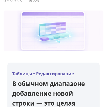
07.02.2026
2241
Excel с уверенностью:
практика
Формулы в excel
Таблицы • Редактирование
В обычном диапазоне
добавление новой
строки — это целая